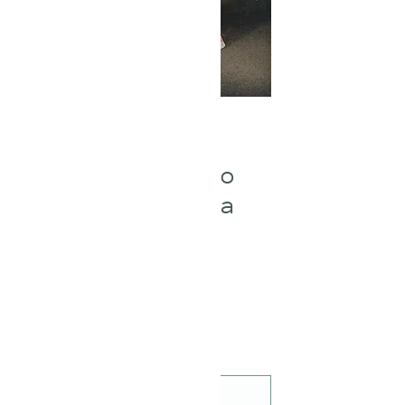
"Aena" maksi
haljina na jedno
rame - mješavina
svile
Cijena
350,00 €
Količina
*
Dodaj u košaricu